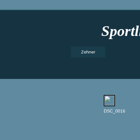
Sportl
DSC_0016