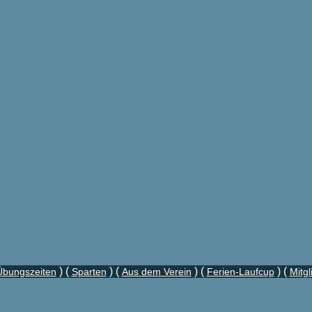
) (
) (
) (
) (
Übungszeiten
Sparten
Aus dem Verein
Ferien-Laufcup
Mitg