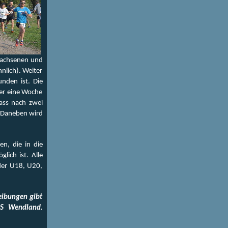
wachsenen und
nlich). Weiter
nden ist. Die
der eine Woche
ass nach zwei
. Daneben wird
en, die in die
ich ist. Alle
der U18, U20,
.
eibungen gibt
AS Wendland.