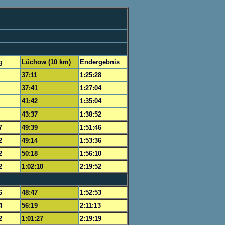
g
Lüchow (10 km)
Endergebnis
37:11
1:25:28
37:41
1:27:04
41:42
1:35:04
43:37
1:38:52
7
49:39
1:51:46
2
49:14
1:53:36
2
50:18
1:56:10
2
1:02:10
2:19:52
6
48:47
1:52:53
4
56:19
2:11:13
2
1:01:27
2:19:19