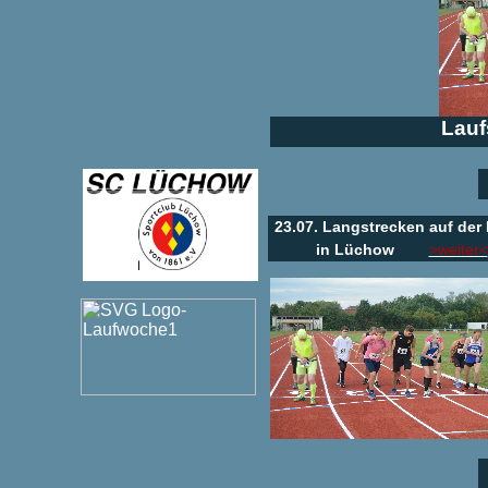
Lauf
23.07. Langstrecken auf der
in Lüchow
>weiter<