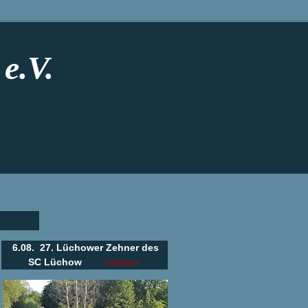
e.V.
6.08. 27. Lüchower Zehner des
SC Lüchow
>weiter<