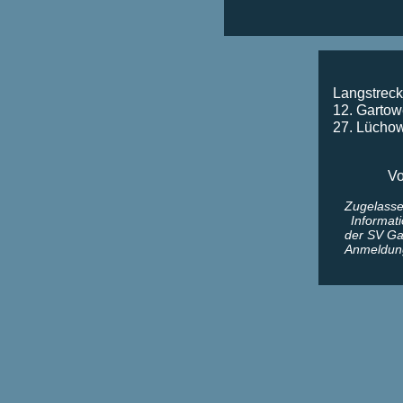
Langstrecke
12. Gartowe
27. Lüchow
Vo
Zugelasse
Informat
der SV Ga
Anmeldung