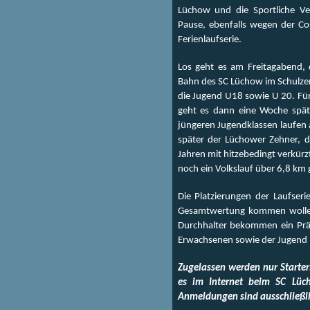
Lüchow und die Sportliche Ve
Pause, ebenfalls wegen der Co
Ferienlaufserie.
Los geht es am Freitagabend, 
Bahn des SC Lüchow im Schulz
die Jugend U18 sowie U 20. Für
geht es dann eine Woche spät
jüngeren Jugendklassen laufen 
später der Lüchower Zehner, d
Jahren mit hitzebedingt verkür
noch ein Volkslauf über 6,8 km 
Die Platzierungen der Laufseri
Gesamtwertung kommen wollen, 
Durchhalter bekommen ein Prä
Erwachsenen sowie der Jugend U
Zugelassen werden nur Starte
es im Internet beim SC Lüch
Anmeldungen sind ausschließli