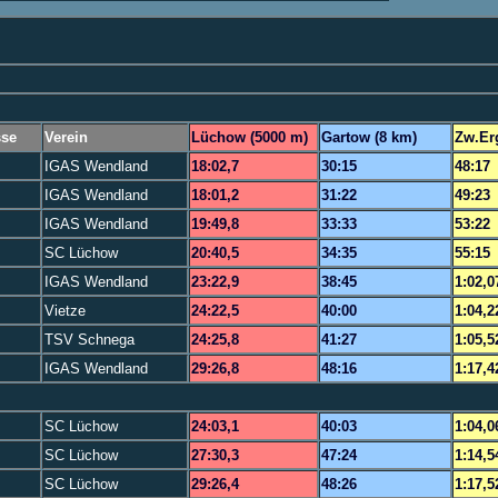
sse
Verein
Lüchow (5000 m)
Gartow (8 km)
Zw.Er
IGAS Wendland
18:02,7
30:15
48:17
IGAS Wendland
18:01,2
31:22
49:23
IGAS Wendland
19:49,8
33:33
53:22
SC Lüchow
20:40,5
34:35
55:15
IGAS Wendland
23:22,9
38:45
1:02,0
Vietze
24:22,5
40:00
1:04,2
TSV Schnega
24:25,8
41:27
1:05,5
IGAS Wendland
29:26,8
48:16
1:17,4
SC Lüchow
24:03,1
40:03
1:04,0
SC Lüchow
27:30,3
47:24
1:14,5
SC Lüchow
29:26,4
48:26
1:17,5