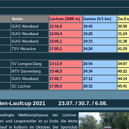
Verein
Lüchow (3000 m)
Gartow (4,5 km)
Zw.Er
IGAS Wendland
12:16,0
18:42
30:58
IGAS Wendland
12:04,4
19:20
31:24
IGAS Wendland
12:05,1
19:33
31:38
TSV Hitzacker
17:05,1
24:24
41:29
SV Lemgow-Dang.
13:13,9
20:54
34:07
MTV Dannenberg
15:48,5
24:34
40:22
IGAS Wendland
17:02,7
27:12
44:14
SC Lüchow
17:09,5
28:32
45:41
rien-Laufcup 2021
23.07. / 30.7. / 6.08.
bedingte Wettkampfpause der Lüchow-
n und Langstreckler ist zu Ende. Die letzte
lauf in Kolborn im Oktober. Der Sportclub