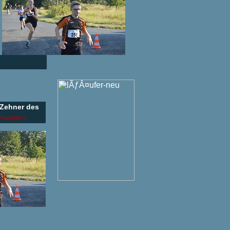
 Zehner des
>weiter<