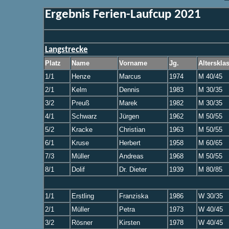
Ergebnis Ferien-Laufcup 2021
Langstrecke
Platz
Name
Vorname
Jg.
Alterskla
1/1
Henze
Marcus
1974
M 40/45
2/1
Kelm
Dennis
1983
M 30/35
3/2
Preuß
Marek
1982
M 30/35
4/1
Schwarz
Jürgen
1962
M 50/55
5/2
Kracke
Christian
1963
M 50/55
6/1
Kruse
Herbert
1958
M 60/65
7/3
Müller
Andreas
1968
M 50/55
8/1
Dolif
Dr. Dieter
1939
M 80/85
1/1
Erstling
Franziska
1986
W 30/35
2/1
Müller
Petra
1973
W 40/45
3/2
Rösner
Kirsten
1978
W 40/45