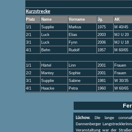
Kurzstrecke
Platz
Name
Vorname
Jg.
AK
1/1
Supplie
Markus
1975
M 40/45
2/1
Luck
Elias
2003
MJ U 20
3/1
Luck
Fynn
2006
MJ U 18
4/1
Behn
Rudolf
1957
M 60/65
1/1
Härtel
Linn
2001
Frauen
2/2
Mantey
Sophie
2001
Frauen
3/1
Supplie
Sabine
1981
W 30/35
4/1
Haacke
Petra
1960
W 60/65
Fe
Lüchow.
Die lange corona
Dannenberger Langstrecklerinne
Veranstaltung war der Straßen