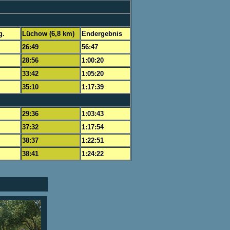
g.
Lüchow (6,8 km)
Endergebnis
26:49
56:47
28:56
1:00:20
33:42
1:05:20
35:10
1:17:39
29:36
1:03:43
37:32
1:17:54
38:37
1:22:51
38:41
1:24:22