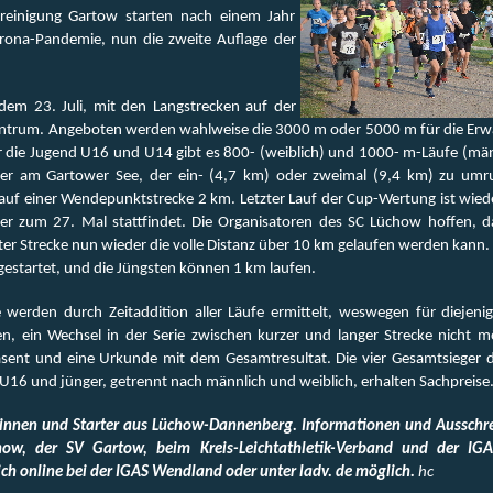
reinigung Gartow starten nach einem Jahr
rona-Pandemie, nun die zweite Auflage der
dem 23. Juli, mit den Langstrecken auf der
entrum. Angeboten werden wahlweise die 3000 m oder 5000 m für die Er
 die Jugend U16 und U14 gibt es 800- (weiblich) und 1000- m-Läufe (män
er am Gartower See, der ein- (4,7 km) oder zweimal (9,4 km) zu umru
auf einer Wendepunktstrecke 2 km. Letzter Lauf der Cup-Wertung ist wie
er zum 27. Mal stattfindet. Die Organisatoren des SC Lüchow hoffen, d
zter Strecke nun wieder die volle Distanz über 10 km gelaufen werden kann
gestartet, und die Jüngsten können 1 km laufen.
e werden durch Zeitaddition aller Läufe ermittelt, weswegen für diejenig
ein Wechsel in der Serie zwischen kurzer und langer Strecke nicht mögl
sent und eine Urkunde mit dem Gesamtresultat. Die vier Gesamtsieger 
16 und jünger, getrennt nach männlich und weiblich, erhalten Sachpreise
rinnen und Starter aus Lüchow-Dannenberg. Informationen und Ausschr
ow, der SV Gartow, beim Kreis-Leichtathletik-Verband und der IG
ch online bei der IGAS Wendland oder unter ladv. de möglich.
hc