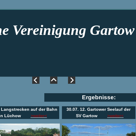
he Vereinigung Gartow 
Ergebnisse:
. Langstrecken auf der Bahn
30.07. 12. Gartower Seelauf der
in Lüchow
>weiter<
SV Gartow
>weiter<
nlauf]